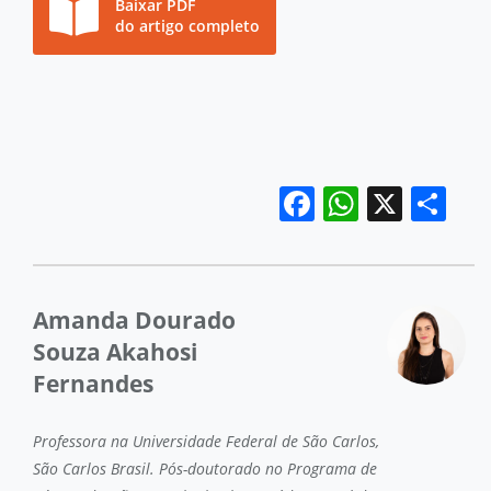
Baixar PDF
do artigo completo
Facebook
WhatsA
X
Sh
Amanda Dourado
Souza Akahosi
Fernandes
Professora na Universidade Federal de São Carlos,
São Carlos Brasil. Pós-doutorado no Programa de