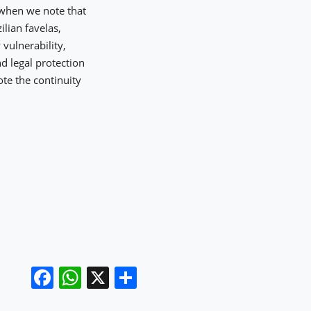
, when we note that
lian favelas,
 vulnerability,
d legal protection
ote the continuity
Facebook
WhatsApp
X
Share