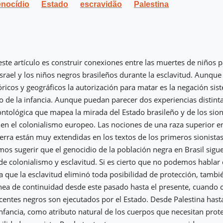
nocídio
Estado
escravidão
Palestina
 este artículo es construir conexiones entre las muertes de niños p
Israel y los niños negros brasileños durante la esclavitud. Aunque
óricos y geográficos la autorización para matar es la negación sis
 de la infancia. Aunque puedan parecer dos experiencias distinta
tológica que mapea la mirada del Estado brasileño y de los sioni
n el colonialismo europeo. Las nociones de una raza superior en
tierra están muy extendidas en los textos de los primeros sionista
s sugerir que el genocidio de la población negra en Brasil sigue 
de colonialismo y esclavitud. Si es cierto que no podemos hablar 
ya que la esclavitud eliminó toda posibilidad de protección, tam
ínea de continuidad desde este pasado hasta el presente, cuando
centes negros son ejecutados por el Estado. Desde Palestina hasta
 infancia, como atributo natural de los cuerpos que necesitan prot