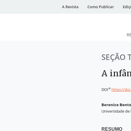
A Revista
Como Publicar
Ediç
R
DESidades
SEÇÃO 
A infâ
®
DOI
https://do
Berenice Bent
Universidade de B
RESUMO