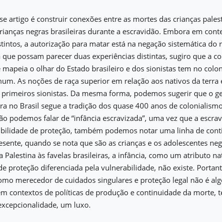
se artigo é construir conexões entre as mortes das crianças pales
 crianças negras brasileiras durante a escravidão. Embora em conte
stintos, a autorização para matar está na negação sistemática d
a que possam parecer duas experiências distintas, sugiro que a 
 mapeia o olhar do Estado brasileiro e dos sionistas tem no col
um. As noções de raça superior em relação aos nativos da terra 
s primeiros sionistas. Da mesma forma, podemos sugerir que o g
a no Brasil segue a tradição dos quase 400 anos de colonialismo
o podemos falar de “infância escravizada”, uma vez que a escrav
ibilidade de proteção, também podemos notar uma linha de cont
sente, quando se nota que são as crianças e os adolescentes ne
a Palestina às favelas brasileiras, a infância, como um atributo n
e proteção diferenciada pela vulnerabilidade, não existe. Portan
mo merecedor de cuidados singulares e proteção legal não é alg
em contextos de políticas de produção e continuidade da morte, ter
excepcionalidade, um luxo.