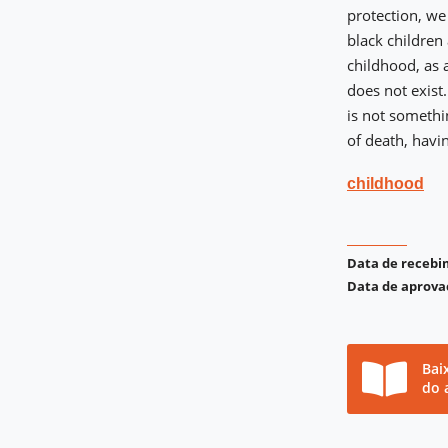
protection, we 
black children
childhood, as a
does not exist
is not somethi
of death, havi
childhood
Data de receb
Data de aprova
Bai
do 