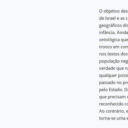
O objetivo des
de Israel e as
geográficos di
infância. Aind
ontológica que
tronco em com
nos textos do
população negr
verdade que nã
qualquer poss
passado no pre
pelo Estado. D
que precisam d
reconhecido co
Ao contrário, 
torna-se uma 