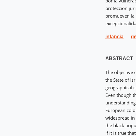
por la vulnera
protección jurí
promueven la c
excepcionalida
infancia
ge
ABSTRACT
The objective o
the State of Is
geographical co
Even though th
understanding 
European coloni
widespread in 
the black popul
If it is true t