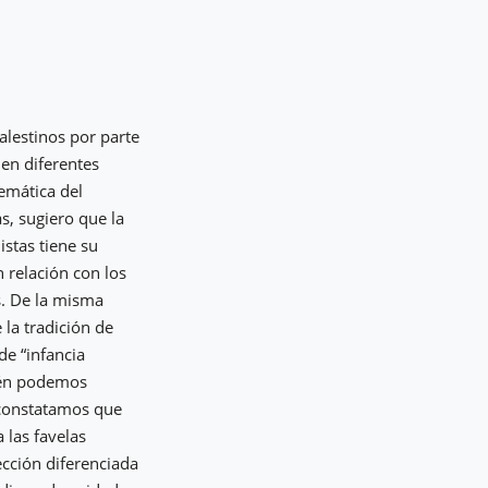
alestinos por parte
 en diferentes
temática del
s, sugiero que la
stas tiene su
 relación con los
s. De la misma
la tradición de
de “infancia
bién podemos
 constatamos que
 las favelas
ección diferenciada