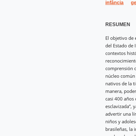
infância
ge
RESUMEN
El objetivo de
del Estado de 
contextos hist
reconocimiento
comprensión on
núcleo común e
nativos de la 
manera, podemo
casi 400 años 
esclavizada”, 
advertir una l
niños y adoles
brasileñas, la