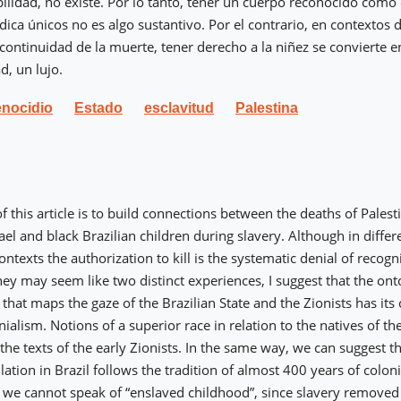
bilidad, no existe. Por lo tanto, tener un cuerpo reconocido como
dica únicos no es algo sustantivo. Por el contrario, en contextos d
ontinuidad de la muerte, tener derecho a la niñez se convierte e
d, un lujo.
nocidio
Estado
esclavitud
Palestina
f this article is to build connections between the deaths of Palest
rael and black Brazilian children during slavery. Although in differ
ntexts the authorization to kill is the systematic denial of recogn
ey may seem like two distinct experiences, I suggest that the ont
that maps the gaze of the Brazilian State and the Zionists has it
alism. Notions of a superior race in relation to the natives of th
the texts of the early Zionists. In the same way, we can suggest t
ation in Brazil follows the tradition of almost 400 years of colon
hat we cannot speak of “enslaved childhood”, since slavery removed 