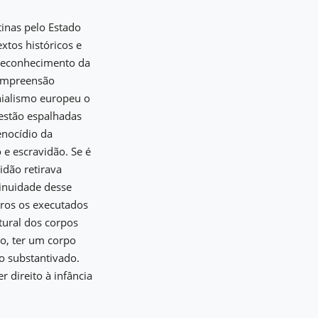
tinas pelo Estado
xtos históricos e
o reconhecimento da
compreensão
onialismo europeu o
estão espalhadas
enocídio da
 e escravidão. Se é
idão retirava
inuidade desse
gros os executados
atural dos corpos
to, ter um corpo
o substantivado.
 direito à infância