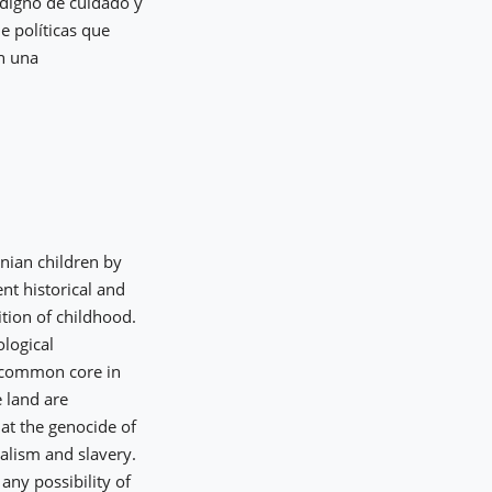
 digno de cuidado y
e políticas que
n una
inian children by
ent historical and
ition of childhood.
ological
s common core in
e land are
hat the genocide of
ialism and slavery.
any possibility of