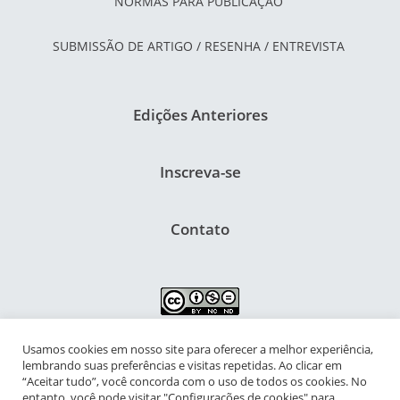
NORMAS PARA PUBLICAÇÃO
SUBMISSÃO DE ARTIGO / RESENHA / ENTREVISTA
Edições Anteriores
Inscreva-se
Contato
Usamos cookies em nosso site para oferecer a melhor experiência,
NIPIAC – Núcleo Interdisciplinar de Pesquisa para a Infância e
lembrando suas preferências e visitas repetidas. Ao clicar em
Adolescência Contemporâneas
“Aceitar tudo”, você concorda com o uso de todos os cookies. No
entanto, você pode visitar "Configurações de cookies" para