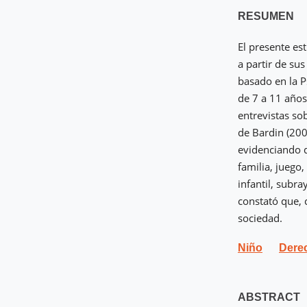
RESUMEN
El presente es
a partir de su
basado en la Ps
de 7 a 11 años
entrevistas so
de Bardin (200
evidenciando 
familia, juego,
infantil, subr
constató que, 
sociedad.
Niño
Dere
ABSTRACT