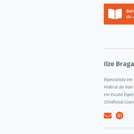
Bai
do 
Ilze Brag
Especialista em
Federal do Vale
em Escuta Espec
Childhood.Coor