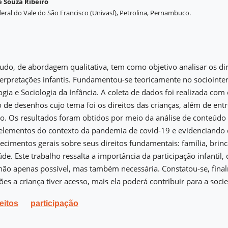
e Souza Ribeiro
eral do Vale do São Francisco (Univasf), Petrolina, Pernambuco.
udo, de abordagem qualitativa, tem como objetivo analisar os dir
nterpretações infantis. Fundamentou-se teoricamente no socioint
ogia e Sociologia da Infância. A coleta de dados foi realizada com 
 de desenhos cujo tema foi os direitos das crianças, além de entr
. Os resultados foram obtidos por meio da análise de conteúdo 
elementos do contexto da pandemia de covid-19 e evidenciando 
imentos gerais sobre seus direitos fundamentais: família, brinc
de. Este trabalho ressalta a importância da participação infantil
 não apenas possível, mas também necessária. Constatou-se, fin
es a criança tiver acesso, mais ela poderá contribuir para a soci
reitos
participação