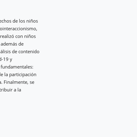
rechos de los niños
iointeraccionismo,
 realizó con niños
, además de
álisis de contenido
d-19 y
s fundamentales:
e la participación
a. Finalmente, se
ibuir a la