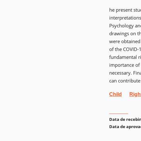
he present stu
interpretation
Psychology and
drawings on th
were obtained 
of the COVID-1
fundamental ri
importance of c
necessary. Fin
can contribute 
Child
Righ
Data de receb
Data de aprova