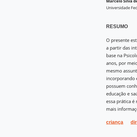
Marcelo Silva d
Universidade Fed
RESUMO
O presente est
a partir das i
base na Psicol
anos, por meio
mesmo assunto
incorporando 
possuem conhec
educação e saú
essa prática é
mais informaçõ
criança
di