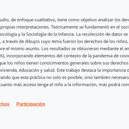
tudio, de enfoque cualitativo, tiene como objetivo analizar los de
s propias interpretaciones. Teóricamente se fundamentó en el soc
icología y la Sociología de la Infancia. La recolección de datos se
, a través de dibujos cuyo tema fueron los derechos de los niños
bre el mismo asunto. Los resultados se obtuvieron mediante el an
6), incorporando elementos del contexto de la pandemia de covi
que los niños tienen conocimientos generales sobre sus derecho
 vivienda, educación y salud. Este trabajo destaca la importancia d
ayando que esta práctica no solo es posible, sino también necesari
cuanto más acceso tenga el niño a la información, más podrá contr
chos
Participación