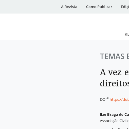
A Revista
Como Publicar
Ediç
R
DESidades
TEMAS 
A vez e
direito
®
DOI
https://do
Ilze Braga de C
Associação Civil 