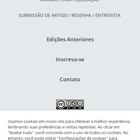
SUBMISSÃO DE ARTIGO / RESENHA / ENTREVISTA
Edições Anteriores
Inscreva-se
Contato
Usamos cookies em nosso site para oferecer a melhor experiência,
NIPIAC – Núcleo Interdisciplinar de Pesquisa para a Infância e
lembrando suas preferências e visitas repetidas. Ao clicar em
Adolescência Contemporâneas
“Aceitar tudo”, você concorda com o uso de todos os cookies. No
entanto, você pode visitar "Configurações de cookies" para