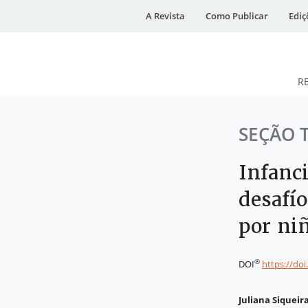
A Revista
Como Publicar
Ediç
R
DESidades
SEÇÃO 
Infanci
desafío
por ni
®
DOI
https://do
Juliana Siqueir