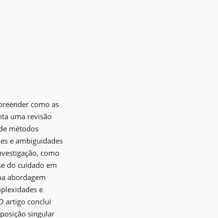
mpreender como as
nta uma revisão
e de métodos
ções e ambiguidades
investigação, como
ise do cuidado em
uma abordagem
mplexidades e
 artigo conclui
posição singular