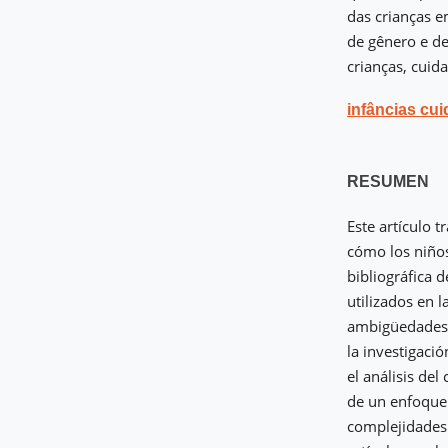
das crianças e
de gênero e de
crianças, cuid
infâncias cu
RESUMEN
Este artículo 
cómo los niños
bibliográfica 
utilizados en l
ambigüedades d
la investigaci
el análisis de
de un enfoque 
complejidades 