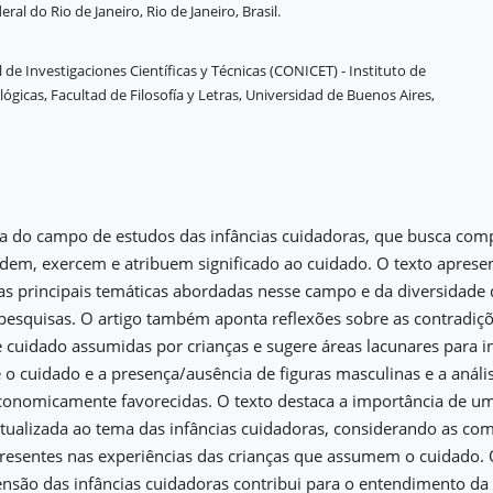
ral do Rio de Janeiro, Rio de Janeiro, Brasil.
de Investigaciones Científicas y Técnicas (CONICET) - Instituto de
ógicas, Facultad de Filosofía y Letras, Universidad de Buenos Aires,
ata do campo de estudos das infâncias cuidadoras, que busca co
dem, exercem e atribuem significado ao cuidado. O texto aprese
das principais temáticas abordadas nesse campo e da diversidad
 pesquisas. O artigo também aponta reflexões sobre as contradi
e cuidado assumidas por crianças e sugere áreas lacunares para 
e o cuidado e a presença/ausência de figuras masculinas e a anál
economicamente favorecidas. O texto destaca a importância de 
xtualizada ao tema das infâncias cuidadoras, considerando as co
resentes nas experiências das crianças que assumem o cuidado. O
são das infâncias cuidadoras contribui para o entendimento da 