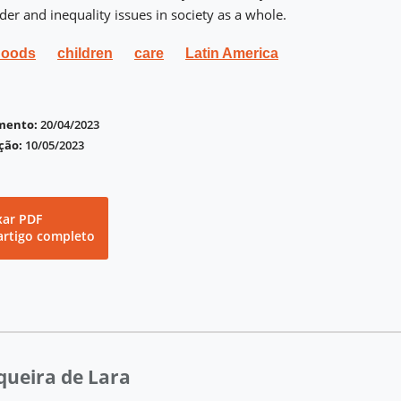
er and inequality issues in society as a whole.
hoods
children
care
Latin America
imento:
20/04/2023
ção:
10/05/2023
xar PDF
artigo completo
iqueira de Lara