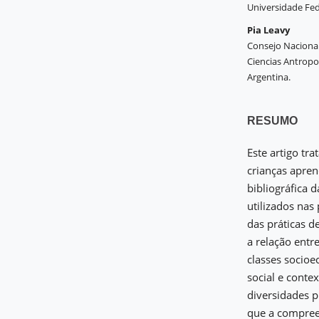
Universidade Fede
Pia Leavy
Consejo Nacional 
Ciencias Antropol
Argentina.
RESUMO
Este artigo tr
crianças apren
bibliográfica 
utilizados nas
das práticas d
a relação entr
classes socio
social e conte
diversidades p
que a compreen