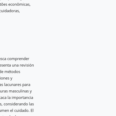
stões econômicas,
cuidadoras,
 busca comprender
resenta una revisión
d de métodos
ciones y
as lacunares para
iguras masculinas y
taca la importancia
s, considerando las
umen el cuidado. El