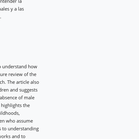
entender la
ales y a las
.
 to understand how
ture review of the
h. The article also
ldren and suggests
/absence of male
 highlights the
hildhoods,
ldren who assume
s to understanding
works and to