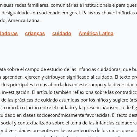
m suas redes familiares, comunitárias e institucionais e para que
 desigualdades da sociedade em geral. Palavras-chave: infâncias 
ado, América Latina.
idadoras
crianças
cuidado
América Latina
trata sobre el campo de estudio de las infancias cuidadoras, que
 aprenden, ejercen y atribuyen significado al cuidado. El texto p
de los principales temas abordados en este campo y la diversida
a investigación. El artículo también reflexiona sobre las contradic
e las prácticas de cuidado asumidas por los niños y sugiere áre
ón, como la relación entre el cuidado y la presencia/ausencia de f
l cuidado en clases socioeconómicamente favorecidas. El texto des
social y contextualizado sobre el tema de las infancias cuidadora
y diversidades presentes en las experiencias de los niños que as