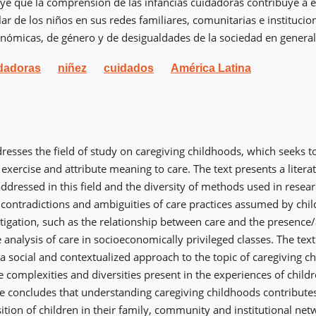
uye que la comprensión de las infancias cuidadoras contribuye a 
ar de los niños en sus redes familiares, comunitarias e institucion
nómicas, de género y de desigualdades de la sociedad en general
idadoras
niñez
cuidados
América Latina
ddresses the field of study on caregiving childhoods, which seeks
 exercise and attribute meaning to care. The text presents a litera
dressed in this field and the diversity of methods used in researc
e contradictions and ambiguities of care practices assumed by chi
stigation, such as the relationship between care and the presence
 analysis of care in socioeconomically privileged classes. The text
a social and contextualized approach to the topic of caregiving c
e complexities and diversities present in the experiences of chi
cle concludes that understanding caregiving childhoods contribute
ition of children in their family, community and institutional net