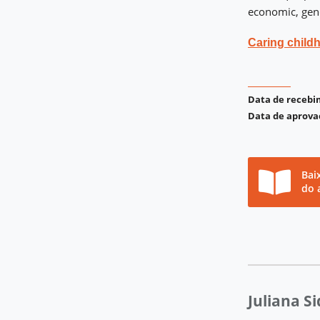
economic, gend
Caring child
Data de receb
Data de aprova
Bai
do 
Juliana S