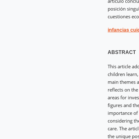
artículo concl
posición singul
cuestiones eco
infancias cu
ABSTRACT
This article a
children learn,
main themes ad
reflects on th
areas for inve
figures and the
importance of 
considering th
care. The arti
the unique pos