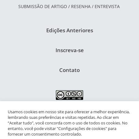
SUBMISSÃO DE ARTIGO / RESENHA / ENTREVISTA
Edições Anteriores
Inscreva-se
Contato
Usamos cookies em nosso site para oferecer a melhor experiência,
NIPIAC – Núcleo Interdisciplinar de Pesquisa para a Infância e
lembrando suas preferências e visitas repetidas. Ao clicar em
Adolescência Contemporâneas
“Aceitar tudo”, você concorda com o uso de todos os cookies. No
entanto, você pode visitar "Configurações de cookies" para
Universidade Federal do Rio de Janeiro - Campus da Praia Vermelha
fornecer um consentimento controlado.