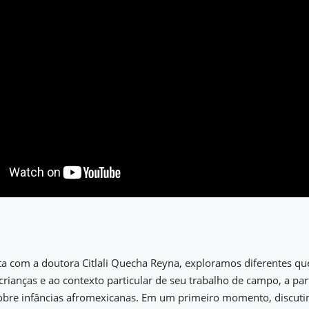
ta com a doutora Citlali Quecha Reyna, exploramos diferentes que
rianças e ao contexto particular de seu trabalho de campo, a par
sobre infâncias afromexicanas. Em um primeiro momento, discuti