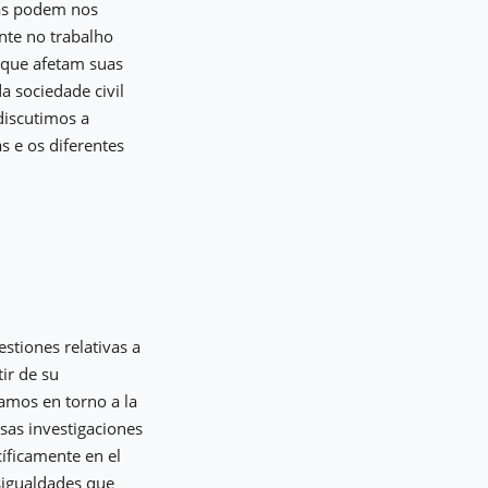
sas podem nos
nte no trabalho
 que afetam suas
a sociedade civil
discutimos a
s e os diferentes
stiones relativas a
tir de su
amos en torno a la
esas investigaciones
íficamente en el
sigualdades que