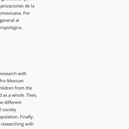
ganizaciones de la
romexicana. Por
general al
tropológica.
 research with
Afro-Mexican
children from the
d as a whole. Then,
e different
l society
pulation. Finally,
 researching with