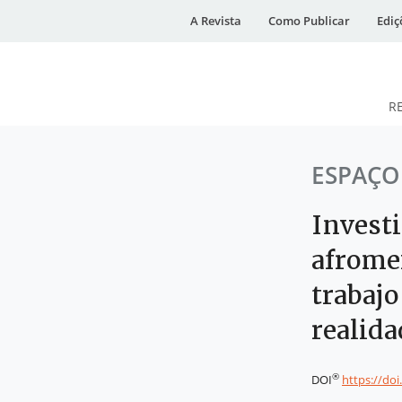
A Revista
Como Publicar
Ediç
R
DESidades
ESPAÇO
Invest
afrome
trabajo
realida
®
DOI
https://do