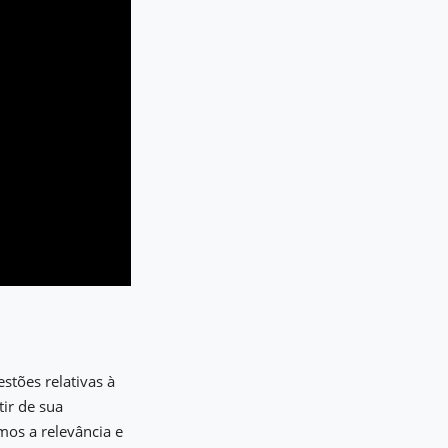
stões relativas à
tir de sua
mos a relevância e