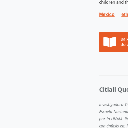
children and th
Mexico
et
Bai
do 
Citlali Q
Investigadora Ti
Escuela Naciona
por la UNAM. Re
con énfasis en: 