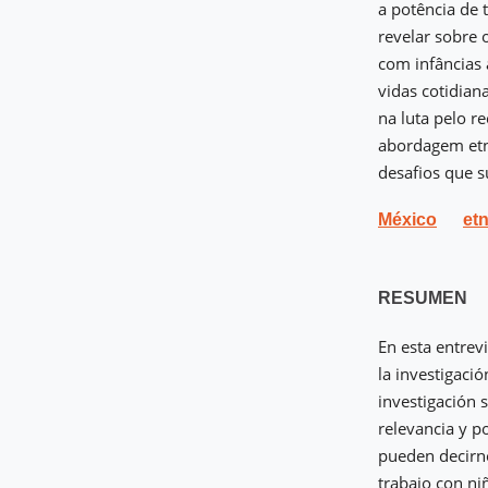
a potência de 
revelar sobre
com infâncias
vidas cotidian
na luta pelo r
abordagem etno
desafios que s
México
et
RESUMEN
En esta entrev
la investigació
investigación
relevancia y po
pueden decirno
trabajo con ni