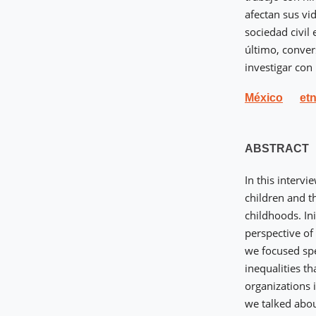
afectan sus vid
sociedad civil
último, conver
investigar con
México
et
ABSTRACT
In this interv
children and t
childhoods. In
perspective of
we focused spe
inequalities tha
organizations i
we talked abou