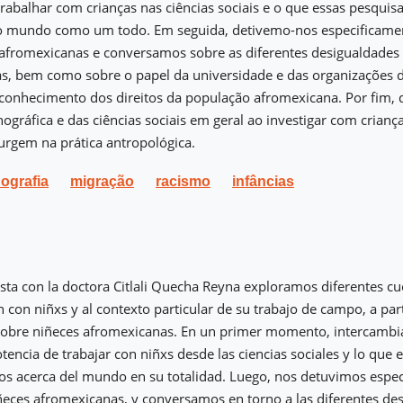
trabalhar com crianças nas ciências sociais e o que essas pesqui
 o mundo como um todo. Em seguida, detivemo-nos especificame
 afromexicanas e conversamos sobre as diferentes desigualdades
as, bem como sobre o papel da universidade e das organizações d
econhecimento dos direitos da população afromexicana. Por fim, 
gráfica e das ciências sociais em geral ao investigar com criança
urgem na prática antropológica.
nografia
migração
racismo
infâncias
ista con la doctora Citlali Quecha Reyna exploramos diferentes cue
n con niñxs y al contexto particular de su trabajo de campo, a par
 sobre niñeces afromexicanas. En un primer momento, intercambi
tencia de trabajar con niñxs desde las ciencias sociales y lo que 
s acerca del mundo en su totalidad. Luego, nos detuvimos espec
ñeces afromexicanas, y conversamos en torno a las diferentes de