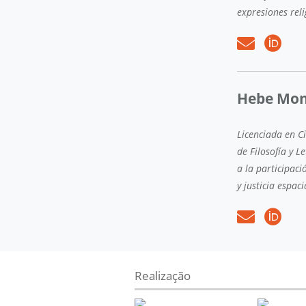
expresiones reli
Hebe Mon
Licenciada en C
de Filosofía y L
a la participac
y justicia espac
Realização