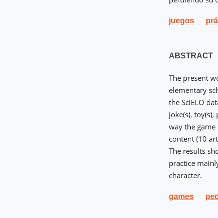
juegos
prá
ABSTRACT
The present wo
elementary sch
the SciELO dat
joke(s), toy(s)
way the game i
content (10 arti
The results sh
practice mainly
character.
games
ped