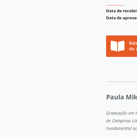
Data de receb
Data de aprova
Bai
do 
Paula Mik
Graduação em P
de Campinas (Un
Fundamental no 