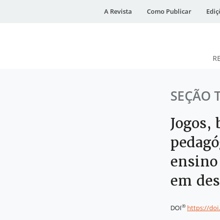
A Revista
Como Publicar
Ediç
R
DESidades
SEÇÃO 
Jogos, 
pedagóg
ensino
em des
®
DOI
https://do