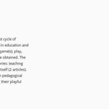
t cycle of
 in education and
game(s), play,
ere obtained. The
ries: teaching
self (2 articles).
in pedagogical
 their playful