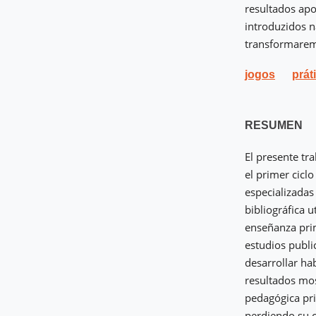
resultados apo
introduzidos n
transformarem-
jogos
prát
RESUMEN
El presente tr
el primer cicl
especializadas
bibliográfica u
enseñanza prim
estudios publi
desarrollar hab
resultados mos
pedagógica prin
perdiendo su c