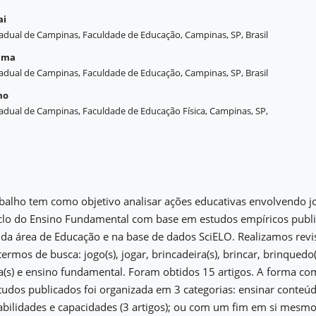
ai
adual de Campinas, Faculdade de Educação, Campinas, SP, Brasil
Lima
adual de Campinas, Faculdade de Educação, Campinas, SP, Brasil
mo
adual de Campinas, Faculdade de Educação Física, Campinas, SP,
balho tem como objetivo analisar ações educativas envolvendo jo
iclo do Ensino Fundamental com base em estudos empíricos publi
 da área de Educação e na base de dados SciELO. Realizamos revis
rmos de busca: jogo(s), jogar, brincadeira(s), brincar, brinquedo(
ica(s) e ensino fundamental. Foram obtidos 15 artigos. A forma co
studos publicados foi organizada em 3 categorias: ensinar conteúdo
bilidades e capacidades (3 artigos); ou com um fim em si mesmo 