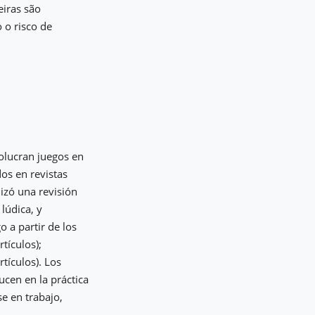
eiras são
 o risco de
volucran juegos en
dos en revistas
lizó una revisión
lúdica, y
o a partir de los
tículos);
rtículos). Los
ucen en la práctica
se en trabajo,