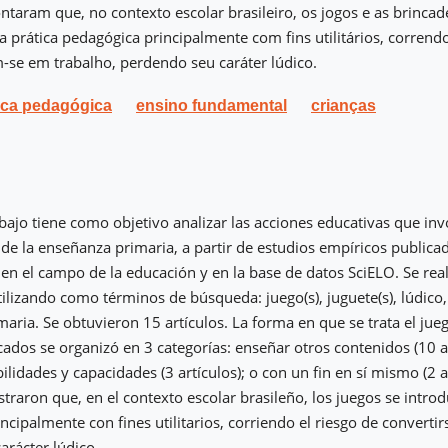
ntaram que, no contexto escolar brasileiro, os jogos e as brincad
a prática pedagógica principalmente com fins utilitários, correndo
se em trabalho, perdendo seu caráter lúdico.
ica pedagógica
ensino fundamental
crianças
abajo tiene como objetivo analizar las acciones educativas que in
o de la enseñanza primaria, a partir de estudios empíricos publica
 en el campo de la educación y en la base de datos SciELO. Se rea
tilizando como términos de búsqueda: juego(s), juguete(s), lúdico, 
aria. Se obtuvieron 15 artículos. La forma en que se trata el jueg
cados se organizó en 3 categorías: enseñar otros contenidos (10 ar
ilidades y capacidades (3 artículos); o con un fin en sí mismo (2 a
traron que, en el contexto escolar brasileño, los juegos se introd
cipalmente con fines utilitarios, corriendo el riesgo de convertir
arácter lúdico.