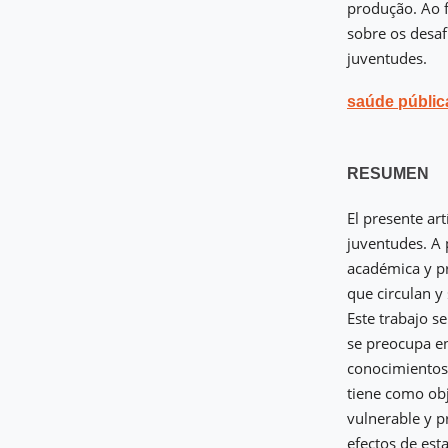
produção. Ao f
sobre os desaf
juventudes.
saúde públic
RESUMEN
El presente art
juventudes. A 
académica y pr
que circulan y
Este trabajo s
se preocupa en
conocimientos s
tiene como obj
vulnerable y p
efectos de est