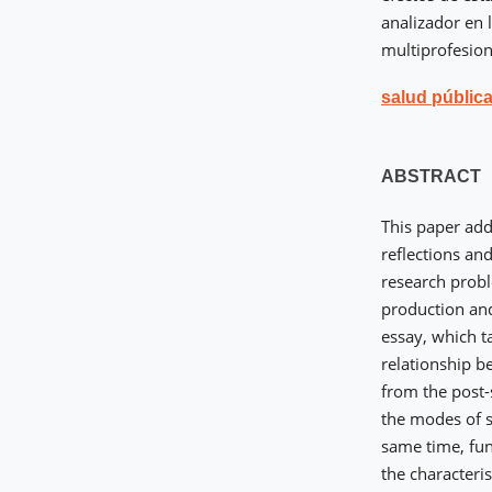
analizador en l
multiprofesion
salud públic
ABSTRACT
This paper add
reflections an
research probl
production and
essay, which t
relationship b
from the post-
the modes of s
same time, func
the characteri