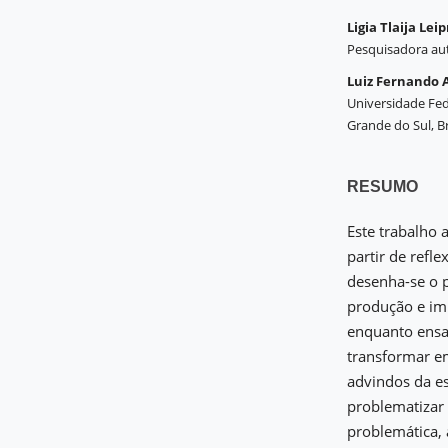
Ligia Tlaija Leip
Pesquisadora a
Luiz Fernando 
Universidade Fed
Grande do Sul, Br
RESUMO
Este trabalho 
partir de refl
desenha-se o 
produção e imp
enquanto ensa
transformar em
advindos da es
problematizar
problemática, 