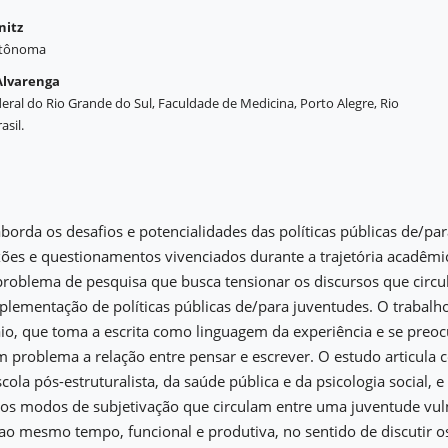
nitz
utônoma
Alvarenga
eral do Rio Grande do Sul, Faculdade de Medicina, Porto Alegre, Rio
asil.
aborda os desafios e potencialidades das políticas públicas de/pa
exões e questionamentos vivenciados durante a trajetória acadêmic
problema de pesquisa que busca tensionar os discursos que circ
lementação de políticas públicas de/para juventudes. O trabalh
io, que toma a escrita como linguagem da experiência e se preo
 problema a relação entre pensar e escrever. O estudo articula
cola pós-estruturalista, da saúde pública e da psicologia social, 
 os modos de subjetivação que circulam entre uma juventude vul
ao mesmo tempo, funcional e produtiva, no sentido de discutir os