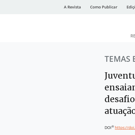
A Revista
Como Publicar
Ediç
R
DESidades
TEMAS 
Juventu
ensaia
desafio
atuação
®
DOI
https://do