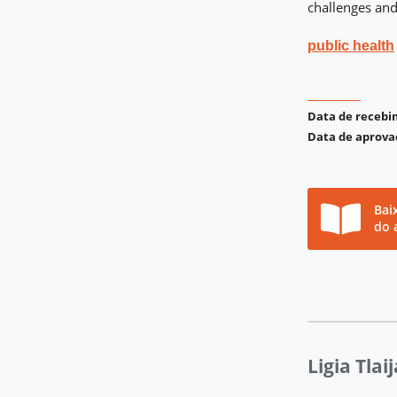
challenges and 
public health
Data de receb
Data de aprova
Bai
do 
Ligia Tlai