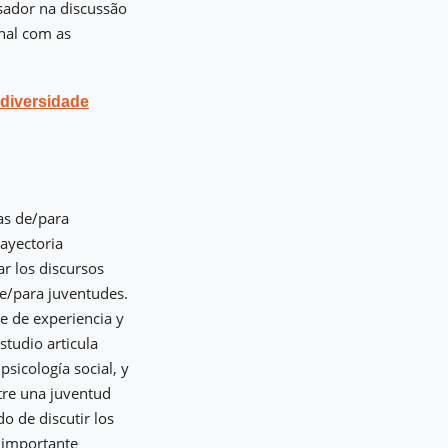
isador na discussão
onal com as
diversidade
cas de/para
rayectoria
r los discursos
de/para juventudes.
e de experiencia y
studio articula
psicología social, y
tre una juventud
o de discutir los
o importante