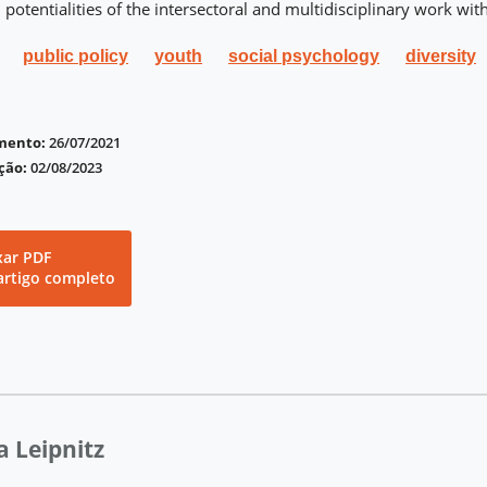
potentialities of the intersectoral and multidisciplinary work wit
public policy
youth
social psychology
diversity
imento:
26/07/2021
ção:
02/08/2023
xar PDF
artigo completo
ja Leipnitz