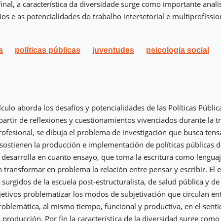
inal, a característica da diversidade surge como importante anal
ios e as potencialidades do trabalho intersetorial e multiprofissi
a
políticas públicas
juventudes
psicologia social
ículo aborda los desafíos y potencialidades de las Políticas Públi
partir de reflexiones y cuestionamientos vivenciados durante la t
ofesional, se dibuja el problema de investigación que busca tensa
 sostienen la producción e implementación de políticas públicas 
e desarrolla en cuanto ensayo, que toma la escritura como lenguaj
 transformar en problema la relación entre pensar y escribir. El e
urgidos de la escuela post-estructuralista, de salud pública y de 
etivos problematizar los modos de subjetivación que circulan en
roblemática, al mismo tiempo, funcional y productiva, en el sentid
a producción. Por fin la característica de la diversidad surge com