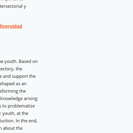
tersectorial y
diversidad
the youth. Based on
ectory, the
te and support the
 shaped as an
nsforming the
s knowledge arising
ms to problematize
 youth, at the
uction. In the end,
on about the