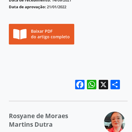
Data de recebimento:
14/09/2021
Data de aprovação:
21/01/2022
Baixar PDF
do artigo completo
Facebook
WhatsA
X
Sh
Rosyane de Moraes
Martins Dutra