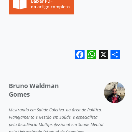
Baixar PDF
do artigo completo
Facebook
WhatsA
X
Sh
Bruno Waldman
Gomes
Mestrando em Saúde Coletiva, na área de Política,
Planejamento e Gestão em Saúde, e especialista
pela Residência Multiprofissional em Saúde Mental
pela Universidade Estadual de Campinas