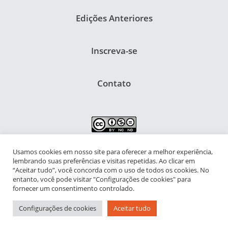
Edições Anteriores
Inscreva-se
Contato
Usamos cookies em nosso site para oferecer a melhor experiência,
NIPIAC – Núcleo Interdisciplinar de Pesquisa para a Infância e
lembrando suas preferências e visitas repetidas. Ao clicar em
Adolescência Contemporâneas
“Aceitar tudo”, você concorda com o uso de todos os cookies. No
entanto, você pode visitar "Configurações de cookies" para
Universidade Federal do Rio de Janeiro - Campus da Praia Vermelha
fornecer um consentimento controlado.
Av. Pasteur, 250 – Urca, Prédio da Decania do CFCH
Configurações de cookies
Aceitar tudo
Rio de Janeiro - RJ, Brasil | CEP 22.290-902