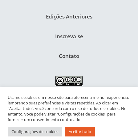
Edições Anteriores
Inscreva-se
Contato
Usamos cookies em nosso site para oferecer a melhor experiência,
NIPIAC – Núcleo Interdisciplinar de Pesquisa para a Infância e
lembrando suas preferências e visitas repetidas. Ao clicar em
Adolescência Contemporâneas
“Aceitar tudo”, você concorda com o uso de todos os cookies. No
entanto, você pode visitar "Configurações de cookies" para
Universidade Federal do Rio de Janeiro - Campus da Praia Vermelha
fornecer um consentimento controlado.
Av. Pasteur, 250 – Urca, Prédio da Decania do CFCH
Configurações de cookies
Aceitar tudo
Rio de Janeiro - RJ, Brasil | CEP 22.290-902