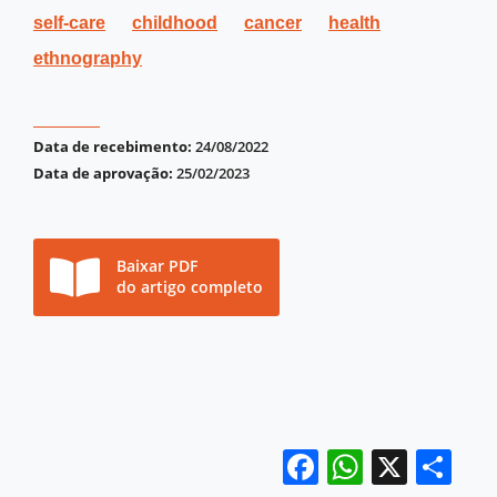
self-care
childhood
cancer
health
ethnography
Data de recebimento:
24/08/2022
Data de aprovação:
25/02/2023
Baixar PDF
do artigo completo
Facebook
WhatsA
X
Sh