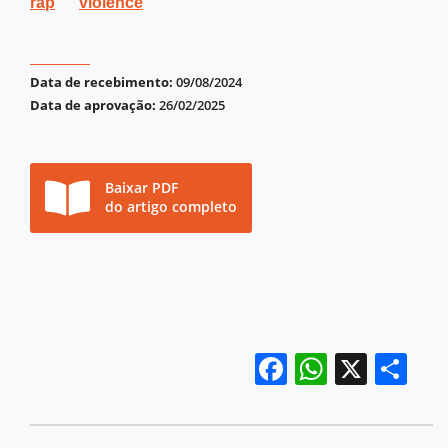
rap
violence
Data de recebimento:
09/08/2024
Data de aprovação:
26/02/2025
Baixar PDF
do artigo completo
Facebook
WhatsA
X
Sh