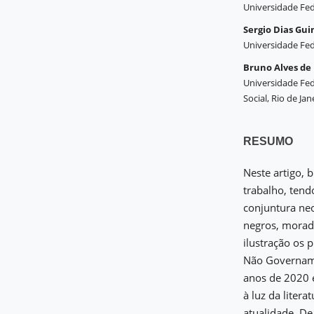
Universidade Fede
Sergio Dias Gui
Universidade Fede
Bruno Alves de
Universidade Fed
Social, Rio de Jane
RESUMO
Neste artigo, 
trabalho, tend
conjuntura neo
negros, morado
ilustração os 
Não Govername
anos de 2020 
à luz da liter
atualidade. De