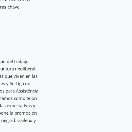
vras-chave:
po del trabajo
yuntura neoliberal,
as que viven en las
des y Se Liga no
os para Assistência
Tomamos como telón
 las expectativas y
ropone la promoción
 negra brasileña y