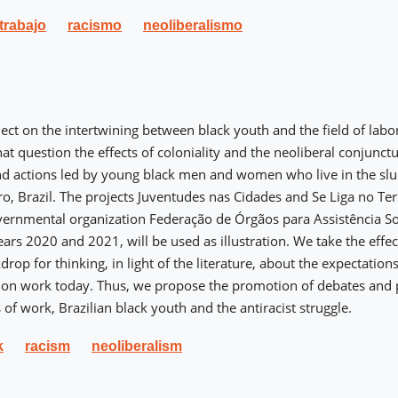
trabajo
racismo
neoliberalismo
ect on the intertwining between black youth and the field of labor
hat question the effects of coloniality and the neoliberal conjunct
d actions led by young black men and women who live in the slu
ro, Brazil. The projects Juventudes nas Cidades and Se Liga no Ter
ernmental organization Federação de Órgãos para Assistência So
years 2020 and 2021, will be used as illustration. We take the effe
kdrop for thinking, in light of the literature, about the expectatio
 on work today. Thus, we propose the promotion of debates and pu
 of work, Brazilian black youth and the antiracist struggle.
k
racism
neoliberalism