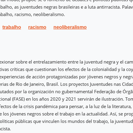
alho, as juventudes negras brasileiras e a luta antirracista. Pala
abalho, racismo, neoliberalismo.
trabalho
racismo
neoliberalismo
xionar sobre el entrelazamiento entre la juventud negra y el cam
vas críticas que cuestionan los efectos de la colonialidad y la co
s experiencias de acción protagonizadas por jóvenes negros y negr
erias de Rio de Janeiro, Brasil. Los proyectos Juventudes nas Cida
ecutados por la organización no gubernamental Federação de Órgã
cional (FASE) en los años 2020 y 2021 servirán de ilustración. 
ectos de la crisis pandémica para pensar, a la luz de la literatura,
e los jóvenes negros sobre el trabajo en la actualidad. Así, se p
olíticas públicas que vinculen los mundos del trabajo, la juventud
cista.