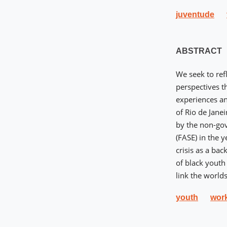
juventude
ABSTRACT
We seek to refl
perspectives t
experiences an
of Rio de Janei
by the non-gov
(FASE) in the 
crisis as a bac
of black youth
link the worlds
youth
wor