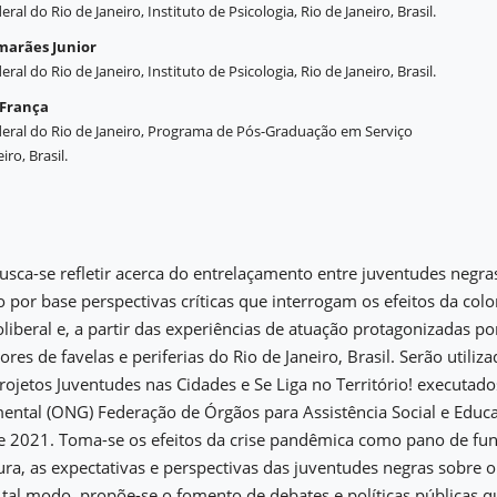
ral do Rio de Janeiro, Instituto de Psicologia, Rio de Janeiro, Brasil.
marães Junior
ral do Rio de Janeiro, Instituto de Psicologia, Rio de Janeiro, Brasil.
 França
eral do Rio de Janeiro, Programa de Pós-Graduação em Serviço
iro, Brasil.
busca-se refletir acerca do entrelaçamento entre juventudes negr
o por base perspectivas críticas que interrogam os efeitos da colo
liberal e, a partir das experiências de atuação protagonizadas po
res de favelas e periferias do Rio de Janeiro, Brasil. Serão utili
projetos Juventudes nas Cidades e Se Liga no Território! executad
ntal (ONG) Federação de Órgãos para Assistência Social e Educa
e 2021. Toma-se os efeitos da crise pandêmica como pano de fun
atura, as expectativas e perspectivas das juventudes negras sobre 
 tal modo, propõe-se o fomento de debates e políticas públicas q