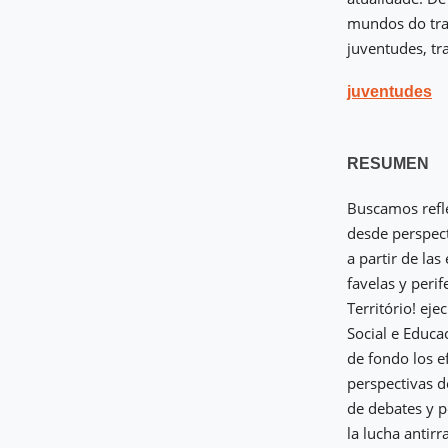
mundos do trab
juventudes, tr
juventudes
RESUMEN
Buscamos refle
desde perspecti
a partir de la
favelas y perif
Território! ej
Social e Educa
de fondo los ef
perspectivas d
de debates y p
la lucha antirra