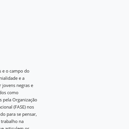
as e o campo do
nialidade e a
r jovens negras e
zados como
os pela Organização
cional (FASE) nos
do para se pensar,
o trabalho na
ue articulem os