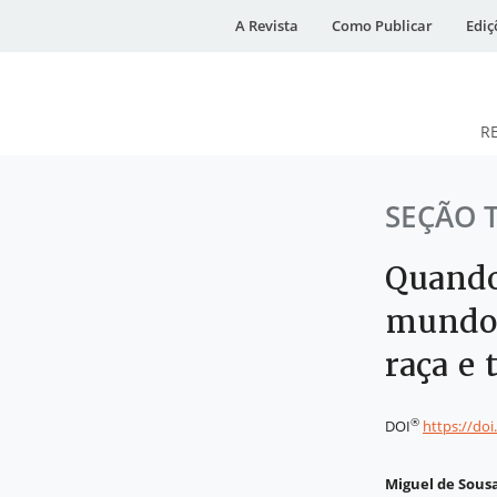
A Revista
Como Publicar
Ediç
R
DESidades
SEÇÃO 
Quando
mundo:
raça e
®
DOI
https://do
Miguel de Sous