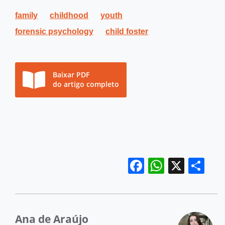
family
childhood
youth
forensic psychology
child foster
Baixar PDF
do artigo completo
Facebook
WhatsA
X
Sh
Ana de Araújo