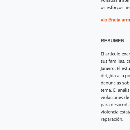
voltadas à ate
os esforços hi
violência ar
RESUMEN
El artículo ex
sus familias, c
Janeiro. El est
dirigida a la 
denuncias sobr
tema. El análi
violaciones de
para desarroll
violencia estat
reparación.