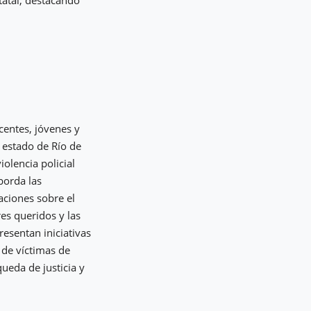
tatal, destacando
centes, jóvenes y
l estado de Río de
iolencia policial
borda las
aciones sobre el
res queridos y las
resentan iniciativas
 de víctimas de
queda de justicia y