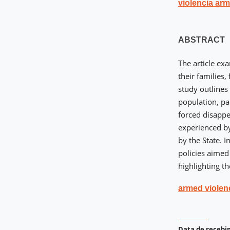
violencia ar
ABSTRACT
The article ex
their families,
study outlines
population, par
forced disappe
experienced by
by the State. I
policies aimed 
highlighting th
armed violen
Data de receb