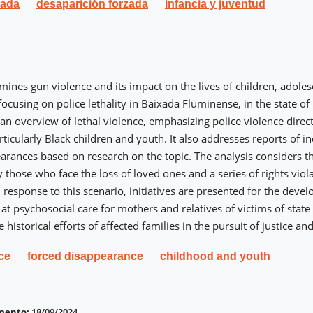
mada
desaparición forzada
infancia y juventud
amines gun violence and its impact on the lives of children, adole
 focusing on police lethality in Baixada Fluminense, in the state of
 an overview of lethal violence, emphasizing police violence direct
ticularly Black children and youth. It also addresses reports of i
arances based on research on the topic. The analysis considers th
 those who face the loss of loved ones and a series of rights viol
n response to this scenario, initiatives are presented for the deve
at psychosocial care for mothers and relatives of victims of state
e historical efforts of affected families in the pursuit of justice an
ce
forced disappearance
childhood and youth
imento:
18/09/2024