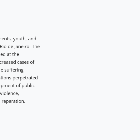
scents, youth, and
 Rio de Janeiro. The
ed at the
ncreased cases of
e suffering
ations perpetrated
lopment of public
 violence,
d reparation.