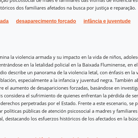
nção psicossocial de mães e familiares das vítimas de violência es
stóricos dos familiares afetados na busca por justiça e reparação.
mada
desaparecimento forçado
infância e juventude
amina la violencia armada y su impacto en la vida de niños, adoles
entrándose en la letalidad policial en la Baixada Fluminense, en e
udio describe un panorama de la violencia letal, con énfasis en la v
población, especialmente a la infancia y juventud negra. También a
e el aumento de desapariciones forzadas, basándose en investig
sis considera el sufrimiento de quienes enfrentan la pérdida de se
 derechos perpetradas por el Estado. Frente a este escenario, se p
ar políticas públicas de atención psicosocial a madres y familiares
al, destacando los esfuerzos históricos de los afectados en la bús