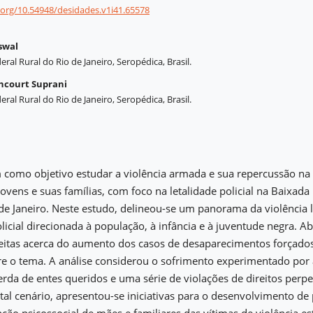
i.org/10.54948/desidades.v1i41.65578
swal
ral Rural do Rio de Janeiro, Seropédica, Brasil.
ncourt Suprani
ral Rural do Rio de Janeiro, Seropédica, Brasil.
m como objetivo estudar a violência armada e sua repercussão na 
jovens e suas famílias, com foco na letalidade policial na Baixad
de Janeiro. Neste estudo, delineou-se um panorama da violência l
olicial direcionada à população, à infância e à juventude negra.
eitas acerca do aumento dos casos de desaparecimentos forçados 
re o tema. A análise considerou o sofrimento experimentado por
rda de entes queridos e uma série de violações de direitos perpe
tal cenário, apresentou-se iniciativas para o desenvolvimento de p