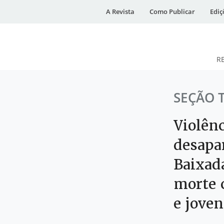
A Revista
Como Publicar
Ediç
R
DESidades
SEÇÃO 
Violên
desapa
Baixad
morte 
e joven