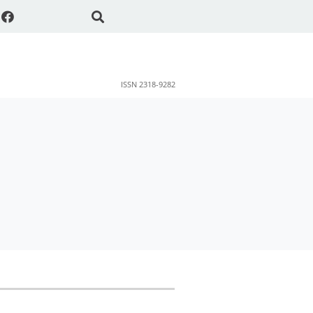
ISSN 2318-9282
ok
sApp
Share