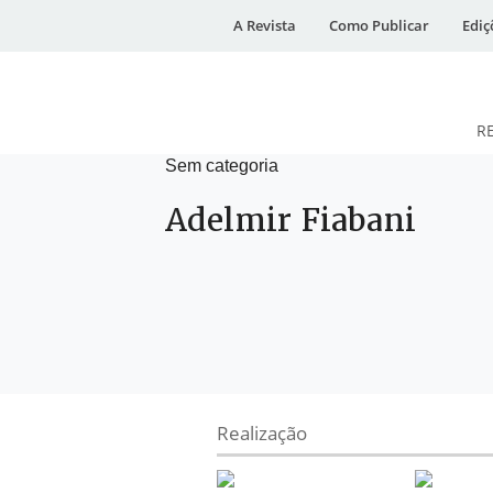
A Revista
Como Publicar
Ediç
R
Sem categoria
DESidades
Adelmir Fiabani
Realização