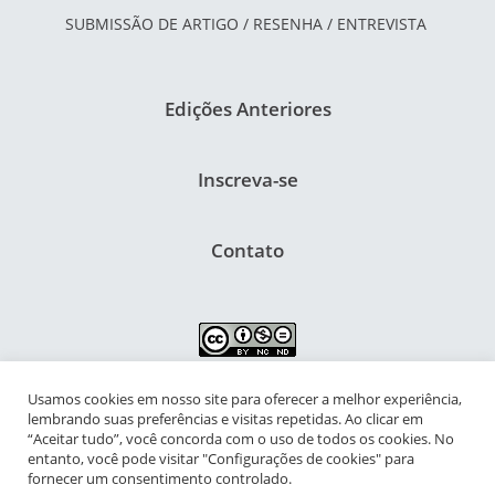
SUBMISSÃO DE ARTIGO / RESENHA / ENTREVISTA
Edições Anteriores
Inscreva-se
Contato
Usamos cookies em nosso site para oferecer a melhor experiência,
NIPIAC – Núcleo Interdisciplinar de Pesquisa para a Infância e
lembrando suas preferências e visitas repetidas. Ao clicar em
Adolescência Contemporâneas
“Aceitar tudo”, você concorda com o uso de todos os cookies. No
entanto, você pode visitar "Configurações de cookies" para
Universidade Federal do Rio de Janeiro - Campus da Praia Vermelha
fornecer um consentimento controlado.