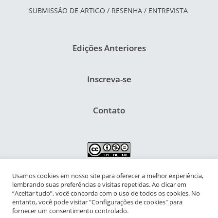
SUBMISSÃO DE ARTIGO / RESENHA / ENTREVISTA
Edições Anteriores
Inscreva-se
Contato
Usamos cookies em nosso site para oferecer a melhor experiência,
NIPIAC – Núcleo Interdisciplinar de Pesquisa para a Infância e
lembrando suas preferências e visitas repetidas. Ao clicar em
Adolescência Contemporâneas
“Aceitar tudo”, você concorda com o uso de todos os cookies. No
entanto, você pode visitar "Configurações de cookies" para
Universidade Federal do Rio de Janeiro - Campus da Praia Vermelha
fornecer um consentimento controlado.