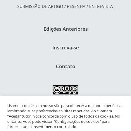
SUBMISSÃO DE ARTIGO / RESENHA / ENTREVISTA
Edições Anteriores
Inscreva-se
Contato
Usamos cookies em nosso site para oferecer a melhor experiência,
NIPIAC – Núcleo Interdisciplinar de Pesquisa para a Infância e
lembrando suas preferências e visitas repetidas. Ao clicar em
Adolescência Contemporâneas
“Aceitar tudo”, você concorda com o uso de todos os cookies. No
entanto, você pode visitar "Configurações de cookies" para
Universidade Federal do Rio de Janeiro - Campus da Praia Vermelha
fornecer um consentimento controlado.