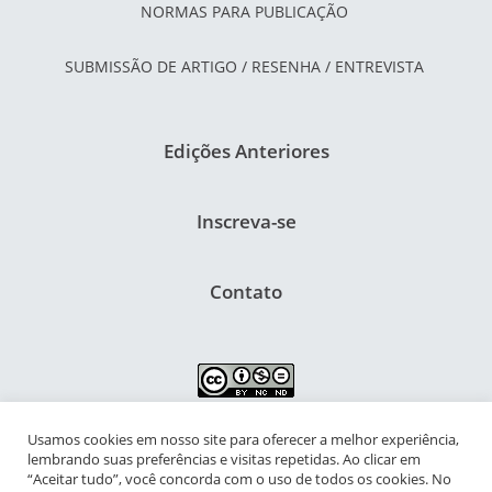
NORMAS PARA PUBLICAÇÃO
SUBMISSÃO DE ARTIGO / RESENHA / ENTREVISTA
Edições Anteriores
Inscreva-se
Contato
Usamos cookies em nosso site para oferecer a melhor experiência,
NIPIAC – Núcleo Interdisciplinar de Pesquisa para a Infância e
lembrando suas preferências e visitas repetidas. Ao clicar em
Adolescência Contemporâneas
“Aceitar tudo”, você concorda com o uso de todos os cookies. No