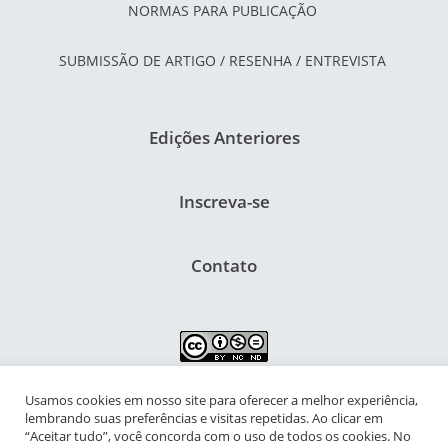
NORMAS PARA PUBLICAÇÃO
SUBMISSÃO DE ARTIGO / RESENHA / ENTREVISTA
Edições Anteriores
Inscreva-se
Contato
Usamos cookies em nosso site para oferecer a melhor experiência,
NIPIAC – Núcleo Interdisciplinar de Pesquisa para a Infância e
lembrando suas preferências e visitas repetidas. Ao clicar em
Adolescência Contemporâneas
“Aceitar tudo”, você concorda com o uso de todos os cookies. No