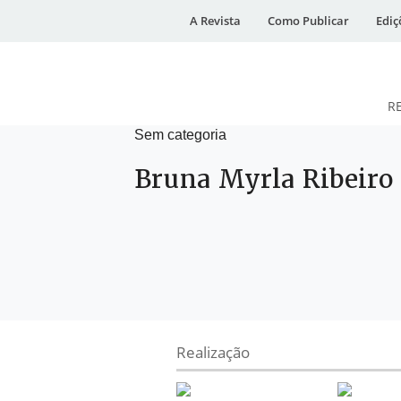
A Revista
Como Publicar
Ediç
R
Sem categoria
DESidades
Bruna Myrla Ribeiro 
Realização