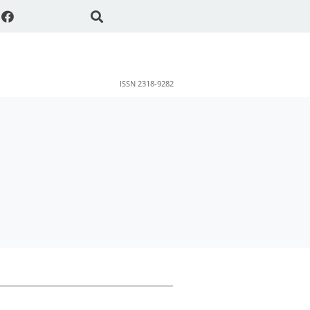
ISSN 2318-9282
ok
sApp
Share