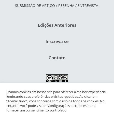
SUBMISSÃO DE ARTIGO / RESENHA / ENTREVISTA
Edições Anteriores
Inscreva-se
Contato
Usamos cookies em nosso site para oferecer a melhor experiência,
NIPIAC – Núcleo Interdisciplinar de Pesquisa para a Infância e
lembrando suas preferências e visitas repetidas. Ao clicar em
Adolescência Contemporâneas
“Aceitar tudo”, você concorda com o uso de todos os cookies. No
entanto, você pode visitar "Configurações de cookies" para
Universidade Federal do Rio de Janeiro - Campus da Praia Vermelha
fornecer um consentimento controlado.