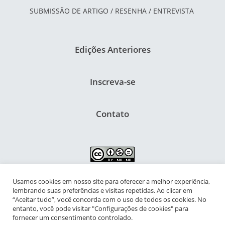
SUBMISSÃO DE ARTIGO / RESENHA / ENTREVISTA
Edições Anteriores
Inscreva-se
Contato
Usamos cookies em nosso site para oferecer a melhor experiência,
NIPIAC – Núcleo Interdisciplinar de Pesquisa para a Infância e
lembrando suas preferências e visitas repetidas. Ao clicar em
Adolescência Contemporâneas
“Aceitar tudo”, você concorda com o uso de todos os cookies. No
entanto, você pode visitar "Configurações de cookies" para
Universidade Federal do Rio de Janeiro - Campus da Praia Vermelha
fornecer um consentimento controlado.