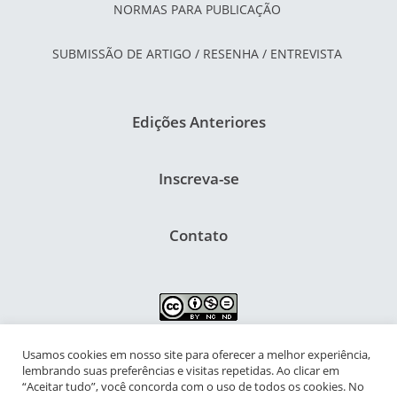
NORMAS PARA PUBLICAÇÃO
SUBMISSÃO DE ARTIGO / RESENHA / ENTREVISTA
Edições Anteriores
Inscreva-se
Contato
Usamos cookies em nosso site para oferecer a melhor experiência,
NIPIAC – Núcleo Interdisciplinar de Pesquisa para a Infância e
lembrando suas preferências e visitas repetidas. Ao clicar em
Adolescência Contemporâneas
“Aceitar tudo”, você concorda com o uso de todos os cookies. No