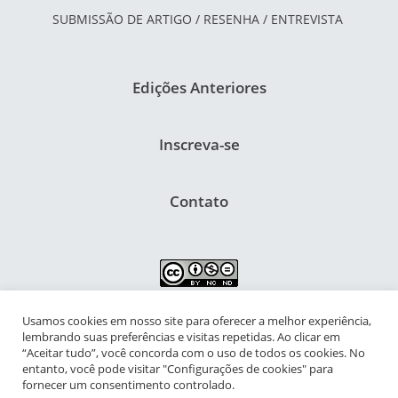
SUBMISSÃO DE ARTIGO / RESENHA / ENTREVISTA
Edições Anteriores
Inscreva-se
Contato
Usamos cookies em nosso site para oferecer a melhor experiência,
NIPIAC – Núcleo Interdisciplinar de Pesquisa para a Infância e
lembrando suas preferências e visitas repetidas. Ao clicar em
Adolescência Contemporâneas
“Aceitar tudo”, você concorda com o uso de todos os cookies. No
entanto, você pode visitar "Configurações de cookies" para
Universidade Federal do Rio de Janeiro - Campus da Praia Vermelha
fornecer um consentimento controlado.