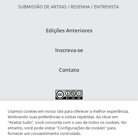
SUBMISSÃO DE ARTIGO / RESENHA / ENTREVISTA
Edições Anteriores
Inscreva-se
Contato
Usamos cookies em nosso site para oferecer a melhor experiência,
NIPIAC – Núcleo Interdisciplinar de Pesquisa para a Infância e
lembrando suas preferências e visitas repetidas. Ao clicar em
Adolescência Contemporâneas
“Aceitar tudo”, você concorda com o uso de todos os cookies. No
entanto, você pode visitar "Configurações de cookies" para
Universidade Federal do Rio de Janeiro - Campus da Praia Vermelha
fornecer um consentimento controlado.