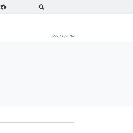
ISSN 2318-9282
ok
sApp
Share