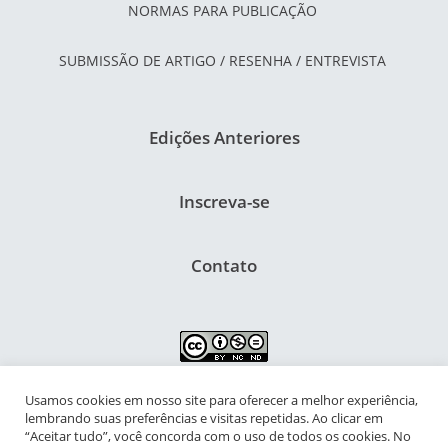
NORMAS PARA PUBLICAÇÃO
SUBMISSÃO DE ARTIGO / RESENHA / ENTREVISTA
Edições Anteriores
Inscreva-se
Contato
Usamos cookies em nosso site para oferecer a melhor experiência,
NIPIAC – Núcleo Interdisciplinar de Pesquisa para a Infância e
lembrando suas preferências e visitas repetidas. Ao clicar em
Adolescência Contemporâneas
“Aceitar tudo”, você concorda com o uso de todos os cookies. No