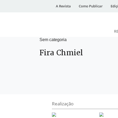
A Revista
Como Publicar
Ediç
R
Sem categoria
DESidades
Fira Chmiel
Realização