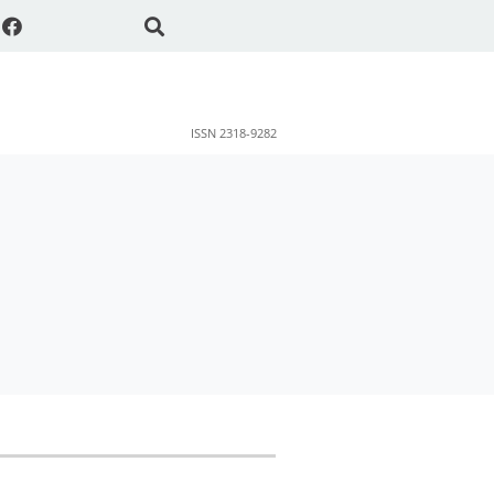
ISSN 2318-9282
ok
sApp
Share