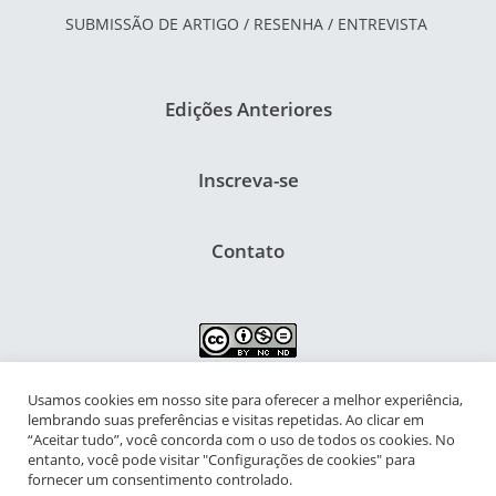
SUBMISSÃO DE ARTIGO / RESENHA / ENTREVISTA
Edições Anteriores
Inscreva-se
Contato
Usamos cookies em nosso site para oferecer a melhor experiência,
NIPIAC – Núcleo Interdisciplinar de Pesquisa para a Infância e
lembrando suas preferências e visitas repetidas. Ao clicar em
Adolescência Contemporâneas
“Aceitar tudo”, você concorda com o uso de todos os cookies. No
entanto, você pode visitar "Configurações de cookies" para
Universidade Federal do Rio de Janeiro - Campus da Praia Vermelha
fornecer um consentimento controlado.