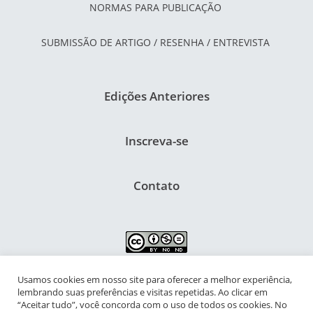
NORMAS PARA PUBLICAÇÃO
SUBMISSÃO DE ARTIGO / RESENHA / ENTREVISTA
Edições Anteriores
Inscreva-se
Contato
Usamos cookies em nosso site para oferecer a melhor experiência,
NIPIAC – Núcleo Interdisciplinar de Pesquisa para a Infância e
lembrando suas preferências e visitas repetidas. Ao clicar em
Adolescência Contemporâneas
“Aceitar tudo”, você concorda com o uso de todos os cookies. No