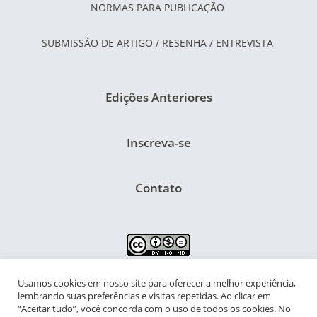
NORMAS PARA PUBLICAÇÃO
SUBMISSÃO DE ARTIGO / RESENHA / ENTREVISTA
Edições Anteriores
Inscreva-se
Contato
Usamos cookies em nosso site para oferecer a melhor experiência,
NIPIAC – Núcleo Interdisciplinar de Pesquisa para a Infância e
lembrando suas preferências e visitas repetidas. Ao clicar em
Adolescência Contemporâneas
“Aceitar tudo”, você concorda com o uso de todos os cookies. No