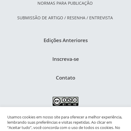
NORMAS PARA PUBLICAÇÃO
SUBMISSÃO DE ARTIGO / RESENHA / ENTREVISTA
Edições Anteriores
Inscreva-se
Contato
Usamos cookies em nosso site para oferecer a melhor experiência,
NIPIAC – Núcleo Interdisciplinar de Pesquisa para a Infância e
lembrando suas preferências e visitas repetidas. Ao clicar em
Adolescência Contemporâneas
“Aceitar tudo”, você concorda com o uso de todos os cookies. No