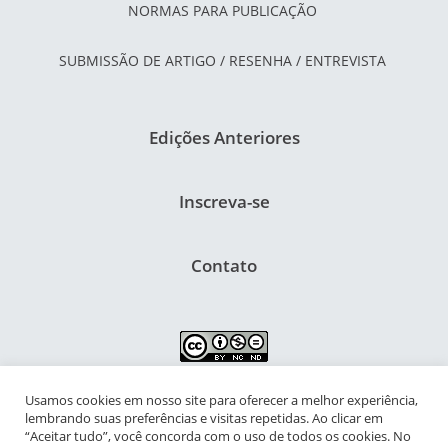
NORMAS PARA PUBLICAÇÃO
SUBMISSÃO DE ARTIGO / RESENHA / ENTREVISTA
Edições Anteriores
Inscreva-se
Contato
Usamos cookies em nosso site para oferecer a melhor experiência,
NIPIAC – Núcleo Interdisciplinar de Pesquisa para a Infância e
lembrando suas preferências e visitas repetidas. Ao clicar em
Adolescência Contemporâneas
“Aceitar tudo”, você concorda com o uso de todos os cookies. No