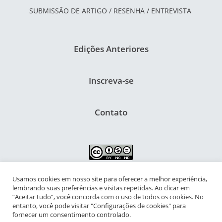
SUBMISSÃO DE ARTIGO / RESENHA / ENTREVISTA
Edições Anteriores
Inscreva-se
Contato
Usamos cookies em nosso site para oferecer a melhor experiência,
NIPIAC – Núcleo Interdisciplinar de Pesquisa para a Infância e
lembrando suas preferências e visitas repetidas. Ao clicar em
Adolescência Contemporâneas
“Aceitar tudo”, você concorda com o uso de todos os cookies. No
entanto, você pode visitar "Configurações de cookies" para
Universidade Federal do Rio de Janeiro - Campus da Praia Vermelha
fornecer um consentimento controlado.