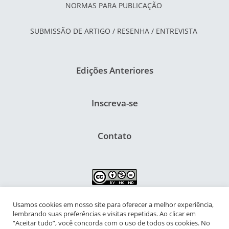
NORMAS PARA PUBLICAÇÃO
SUBMISSÃO DE ARTIGO / RESENHA / ENTREVISTA
Edições Anteriores
Inscreva-se
Contato
Usamos cookies em nosso site para oferecer a melhor experiência,
NIPIAC – Núcleo Interdisciplinar de Pesquisa para a Infância e
lembrando suas preferências e visitas repetidas. Ao clicar em
Adolescência Contemporâneas
“Aceitar tudo”, você concorda com o uso de todos os cookies. No