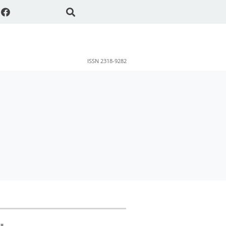
ISSN 2318-9282
ok
sApp
Share