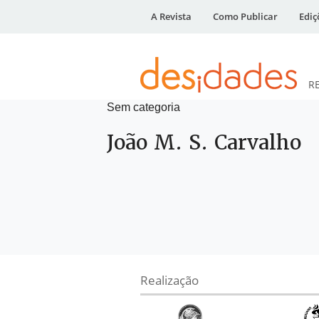
A Revista
Como Publicar
Ediç
R
Sem categoria
DESidades
João M. S. Carvalho
Realização