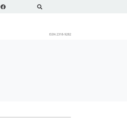
ISSN 2318-9282
ok
sApp
Share