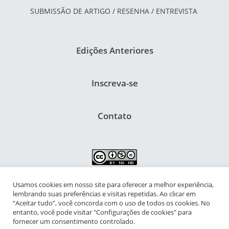
SUBMISSÃO DE ARTIGO / RESENHA / ENTREVISTA
Edições Anteriores
Inscreva-se
Contato
Usamos cookies em nosso site para oferecer a melhor experiência,
NIPIAC – Núcleo Interdisciplinar de Pesquisa para a Infância e
lembrando suas preferências e visitas repetidas. Ao clicar em
Adolescência Contemporâneas
“Aceitar tudo”, você concorda com o uso de todos os cookies. No
entanto, você pode visitar "Configurações de cookies" para
Universidade Federal do Rio de Janeiro - Campus da Praia Vermelha
fornecer um consentimento controlado.