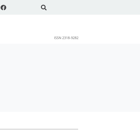
ISSN 2318-9282
ok
sApp
Share