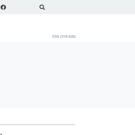
ISSN 2318-9282
ok
sApp
Share