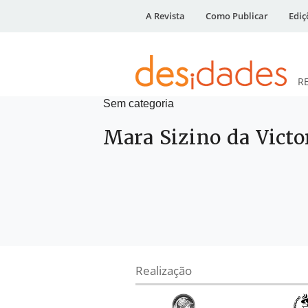
A Revista
Como Publicar
Ediç
R
Sem categoria
DESidades
Mara Sizino da Victo
Realização