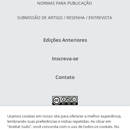
NORMAS PARA PUBLICAÇÃO
SUBMISSÃO DE ARTIGO / RESENHA / ENTREVISTA
Edições Anteriores
Inscreva-se
Contato
Usamos cookies em nosso site para oferecer a melhor experiência,
NIPIAC – Núcleo Interdisciplinar de Pesquisa para a Infância e
lembrando suas preferências e visitas repetidas. Ao clicar em
Adolescência Contemporâneas
“Aceitar tudo”, você concorda com o uso de todos os cookies. No