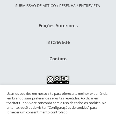
SUBMISSÃO DE ARTIGO / RESENHA / ENTREVISTA
Edições Anteriores
Inscreva-se
Contato
Usamos cookies em nosso site para oferecer a melhor experiência,
NIPIAC – Núcleo Interdisciplinar de Pesquisa para a Infância e
lembrando suas preferências e visitas repetidas. Ao clicar em
Adolescência Contemporâneas
“Aceitar tudo”, você concorda com o uso de todos os cookies. No
entanto, você pode visitar "Configurações de cookies" para
Universidade Federal do Rio de Janeiro - Campus da Praia Vermelha
fornecer um consentimento controlado.