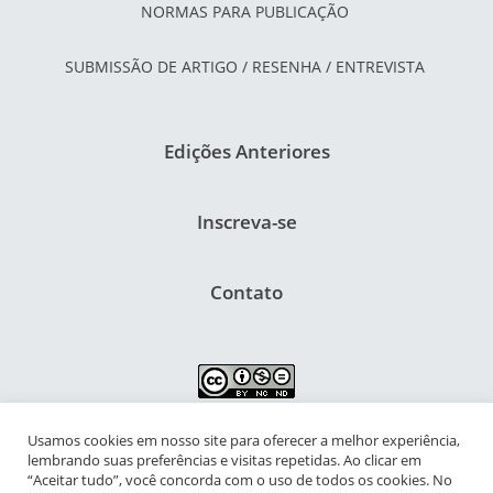
NORMAS PARA PUBLICAÇÃO
SUBMISSÃO DE ARTIGO / RESENHA / ENTREVISTA
Edições Anteriores
Inscreva-se
Contato
Usamos cookies em nosso site para oferecer a melhor experiência,
NIPIAC – Núcleo Interdisciplinar de Pesquisa para a Infância e
lembrando suas preferências e visitas repetidas. Ao clicar em
Adolescência Contemporâneas
“Aceitar tudo”, você concorda com o uso de todos os cookies. No