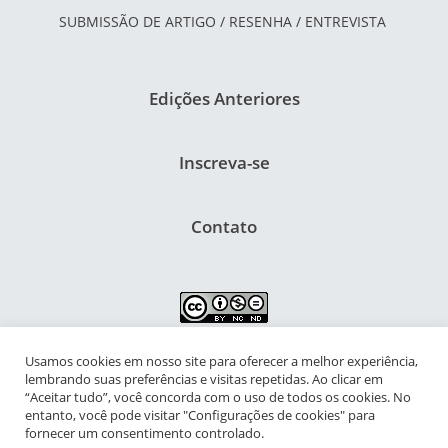
SUBMISSÃO DE ARTIGO / RESENHA / ENTREVISTA
Edições Anteriores
Inscreva-se
Contato
Usamos cookies em nosso site para oferecer a melhor experiência,
NIPIAC – Núcleo Interdisciplinar de Pesquisa para a Infância e
lembrando suas preferências e visitas repetidas. Ao clicar em
Adolescência Contemporâneas
“Aceitar tudo”, você concorda com o uso de todos os cookies. No
entanto, você pode visitar "Configurações de cookies" para
Universidade Federal do Rio de Janeiro - Campus da Praia Vermelha
fornecer um consentimento controlado.