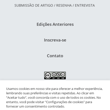
SUBMISSÃO DE ARTIGO / RESENHA / ENTREVISTA
Edições Anteriores
Inscreva-se
Contato
Usamos cookies em nosso site para oferecer a melhor experiência,
NIPIAC – Núcleo Interdisciplinar de Pesquisa para a Infância e
lembrando suas preferências e visitas repetidas. Ao clicar em
Adolescência Contemporâneas
“Aceitar tudo”, você concorda com o uso de todos os cookies. No
entanto, você pode visitar "Configurações de cookies" para
Universidade Federal do Rio de Janeiro - Campus da Praia Vermelha
fornecer um consentimento controlado.