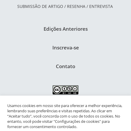
SUBMISSÃO DE ARTIGO / RESENHA / ENTREVISTA
Edições Anteriores
Inscreva-se
Contato
Usamos cookies em nosso site para oferecer a melhor experiência,
NIPIAC – Núcleo Interdisciplinar de Pesquisa para a Infância e
lembrando suas preferências e visitas repetidas. Ao clicar em
Adolescência Contemporâneas
“Aceitar tudo”, você concorda com o uso de todos os cookies. No
entanto, você pode visitar "Configurações de cookies" para
Universidade Federal do Rio de Janeiro - Campus da Praia Vermelha
fornecer um consentimento controlado.